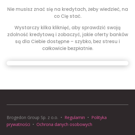
Nie musisz znać się na kredytach, żeby wiedzieć, na
co Cię stać.
Wystarczy kilka kliknięć, aby sprawdzić swoją
zdolność kredytową i zobaczyć, jakie oferty banków
są dla Ciebie dostępne – szybko, bez stresu i
całkowicie bezpłatnie.
Brogedon Group Sp. z o.o.
•
Regulamin
•
Polityka
prywatności
•
Ochrona danych osobowych