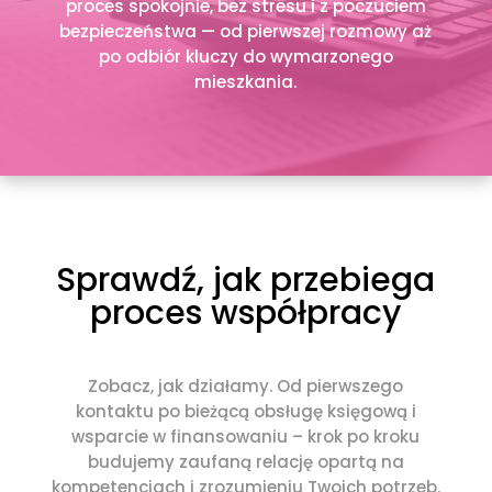
proces spokojnie, bez stresu i z poczuciem
bezpieczeństwa — od pierwszej rozmowy aż
po odbiór kluczy do wymarzonego
mieszkania.
Sprawdź, jak przebiega
proces współpracy
Zobacz, jak działamy. Od pierwszego
kontaktu po bieżącą obsługę księgową i
wsparcie w finansowaniu – krok po kroku
budujemy zaufaną relację opartą na
kompetencjach i zrozumieniu Twoich potrzeb.