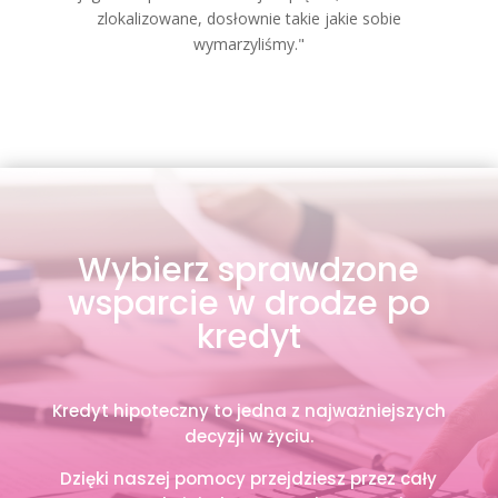
zlokalizowane, dosłownie takie jakie sobie
wymarzyliśmy."
Wybierz sprawdzone
wsparcie w drodze po
kredyt
Kredyt hipoteczny to jedna z najważniejszych
decyzji w życiu.
Dzięki naszej pomocy przejdziesz przez cały