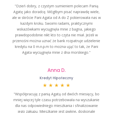
"Dzień dobry, z czystym sumieniem polecam Panią
Agatę jako doradcę. Mógłbym pisać naprawdę wiele,
ale w skrócie Pani Agata od A do Z pokierowała nas w
każdym kroku. Swoimi radami, praktycznymi
wskazówkami wyciągnęła mnie z bagna, jakiego
prawdopodobnie nikt kto to czyta nie miał. Jeżeli w
przenośni można uznać że bank rozpatruje udzielenie
kredytu na 0 m.n.p.m to można ująć to tak, że Pani
Agata wyciągnęła mnie z dna morskiego."
Anna D.
Kredyt Hipoteczny
★
★
★
★
★
"Współpracuję z panią Agatą od dwóch miesięcy, bo
mniej więcej tyle czasu potrzebowała na wyszukanie
dla nas odpowiedniego mieszkania i sfinalizowanie
jego zakupu. Mieszkanie jest piękne, doskonale